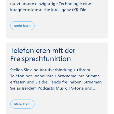
nutzt unsere einzigartige Technologie eine
integrierte künstliche Intelligenz (KI). Die
Funktion Sprachausgleich sorgt dafür, dass
Gespräche auch in lauter Umgebung klar und
Mehr lesen
deutlich verstanden werden. Gleichzeitig
reduziert SoundProtect Windgeräusche,
Geräusche, die bei der Handhabung des
Hörsysteme entstehen und plötzlich auftretende
Telefonieren mit der
laute Geräusche.
Freisprechfunktion
Stellen Sie eine Anrufverbindung zu Ihrem
Telefon her, wobei Ihre Hörsysteme Ihre Stimme
erfassen und Sie die Hände frei haben. Streamen
Sie ausserdem Podcasts, Musik, TV-Töne und
vieles mehr von Ihrem Telefon und anderen
Geräten über die Bluetooth® Technologie direkt
Mehr lesen
in Ihre Hörsysteme.