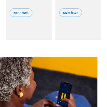
Bluetooth® Technologie
die Funktion
mit Ihrem Handy und
Sprachausgleich Sprache
anderen Geräten
im Lärm hervorhebt.
Mehr lesen
Mehr lesen
verbinden.
Schalten Sie dann auf
das Programm HiFi
Musik um und geniessen
Sie den satten Klang
Ihrer Lieblingsmusik.