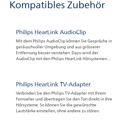
Kompatibles Zubehör
Philips HearLink AudioClip
Mit dem Philips AudioClip können Sie Gespräche in
geräuschvoller Umgebung und aus grösserer
Entfernung besser verstehen. Dazu wird der
AudioClip mit den Philips HearLink Hörsystemen
gekoppelt und an der Kleidung des
Gesprächspartners befestigt. Als externes Mikrofon
überträgt er die Gespräche dann direkt in Ihre
Hörsysteme. Mit dem Philips AudioClip können Sie
Philips HearLink TV-Adapter
Anrufe über die Freisprechfunktion Ihres iPhone®
Verbinden Sie den Philips TV-Adapter mit Ihrem
oder Android™-Smartphones tätigen.
Fernseher und übertragen Sie den Ton direkt in Ihre
Hörsysteme. So können Sie die gewünschte
Lautstärke einstellen, ohne andere zu stören.