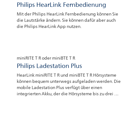
Philips HearLink Fernbedienung
Mit der Philips HearLink Fernbedienung können Sie
die Lautstärke ändern. Sie können dafür aber auch
die Philips HearLink App nutzen.
miniRITE T R oder miniBTE T R
Philips Ladestation Plus
HearLink miniRITE T R und miniBTE T R Hörsysteme
können bequem unterwegs aufgeladen werden. Die
mobile Ladestation Plus verfügt über einen
integrierten Akku, der die Hörsysteme bis zu drei Mal
vollständig auflädt. Die mobile Ladestation Plus ist
kompakt und unterstützt einen unabhängigen
Lebensstil. Sie ist bei Ihrem Hörsystemeakustiker
erhältlich.