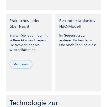
Praktisches Laden
Besonders schlankes
über Nacht
HdO-Modell
Starten Sie jeden Tag mit
Im Gegensatz zu
vollem Akku und freuen
anderen Hinter-dem-
Sie sich darüber, nie
Ohr Modellen sind diese
wieder Batterien
wechseln zu müssen. Ihr
Einsatz besteht lediglich
darin, die Hörsysteme
Mehr lesen
einfach vor dem
Schlafengehen in eine
Ladestation zu setzen.
Technologie zur