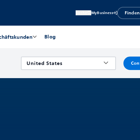
Finden
Suche
MyBusiness
Blog
chäftskunden
Con