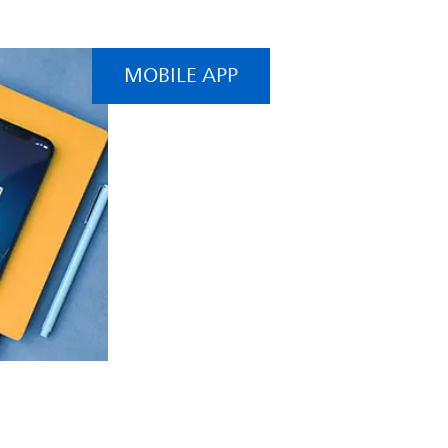
MOBILE APP
Philips HearLink
2 App
Mehr dazu