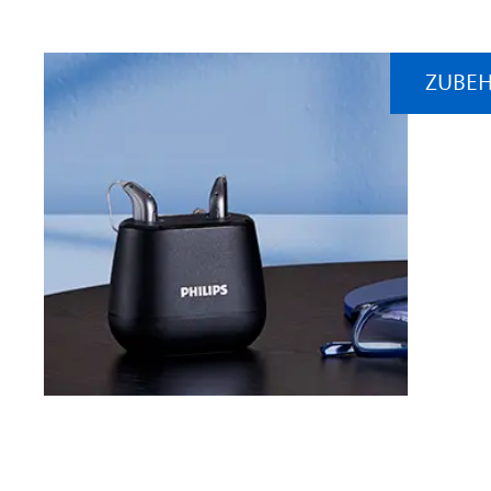
ZUBE
Phil
Zub
Mehr d