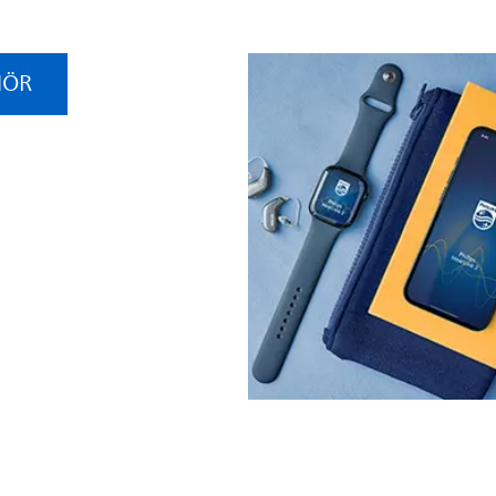
HÖR
ips HearLink
ehör
azu