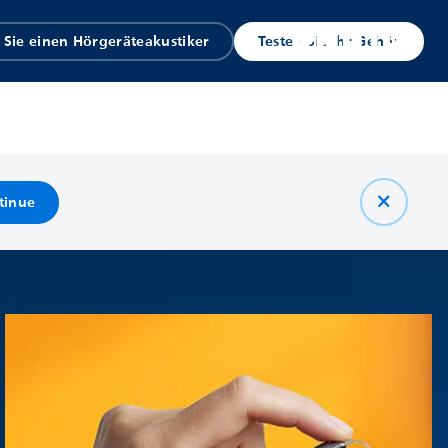
 Sie einen Hörgeräteakustiker
Testen Sie Ihr Gehör
tinue