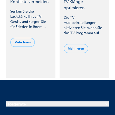
Konflikte vermeiden
TV-Klänge
optimieren
Senken Sie die
Lautstärke Ihres TV-
Die TV-
Geräts und sorgen Sie
Audioeinstellungen
für Frieden in Ihrem
aktivieren Sie, wenn Sie
Umfeld. Streamen Sie
das TV-Programm auf
doch den Klang direkt in
Ihren Hörgeräten
Ihre Hörgeräte und
Mehr lesen
wählen.
steuern deren Lautstärke
Mehr lesen
individuell nach Ihren
Belieben.
Hörgeräte