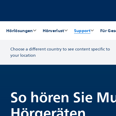
Hörlösungen
Hörverlust
Support
Für Ges
Choose a different country to see content specific to
your location
So hören Sie Mu
Hörgeräten