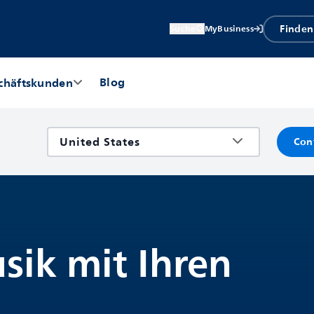
Finden
Suche
MyBusiness
Blog
chäftskunden
Con
sik mit Ihren