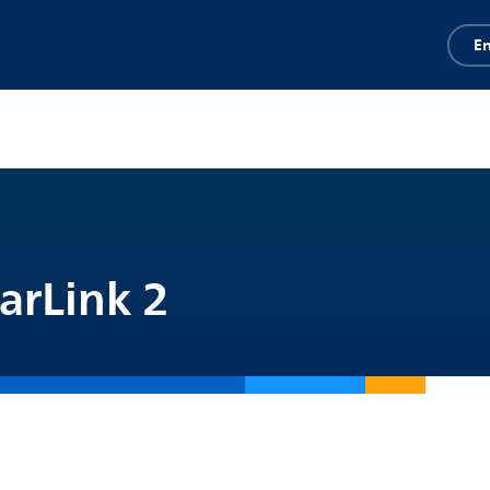
En
arLink 2