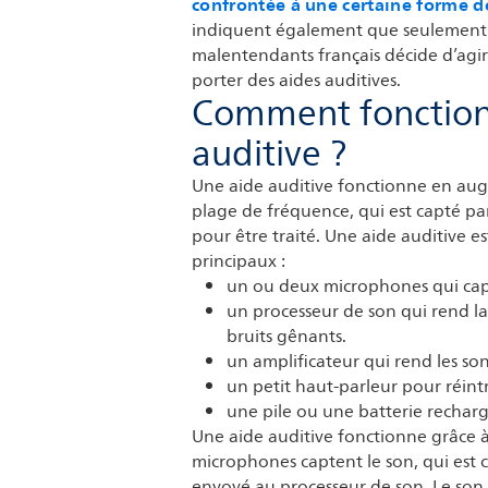
confrontée à une certaine forme d
indiquent également que seulement 
malentendants français décide d’agir 
porter des aides auditives.
Comment fonction
auditive ?
Une aide auditive fonctionne en aug
plage de fréquence, qui est capté par
pour être traité. Une aide auditive 
principaux :
un ou deux microphones qui capt
un processeur de son qui rend la 
bruits gênants.
un amplificateur qui rend les son
un petit haut-parleur pour réintro
une pile ou une batterie rechar
Une aide auditive fonctionne grâce à
microphones captent le son, qui est c
envoyé au processeur de son. Le son