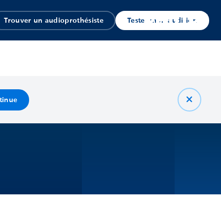
Trouver un audioprothésiste
Tester mon audition
tinue