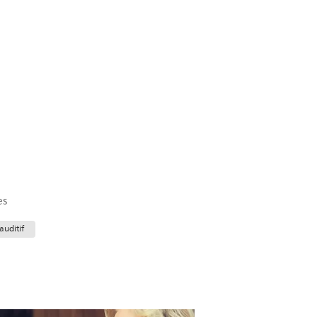
es
auditif