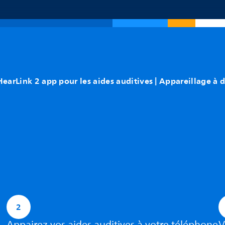
HearLink 2 app pour les aides auditives | Appareillage à 
2
Appairez vos aides auditives à votre téléphone
V