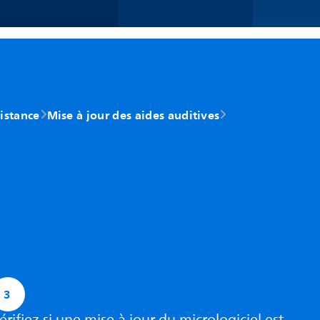
distance
Mise à jour des aides auditives
3
érifiez si une mise à jour du micrologiciel est