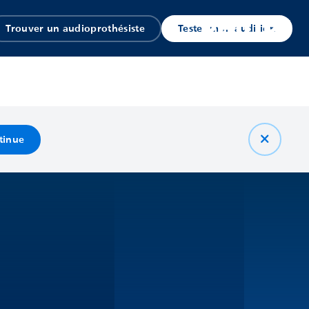
Trouver un audioprothésiste
Tester mon audition
tinue