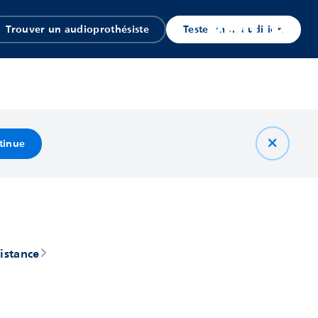
Trouver un audioprothésiste
Tester mon audition
tinue
distance