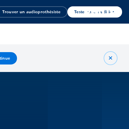
Trouver un audioprothésiste
Tester mon audition
tinue