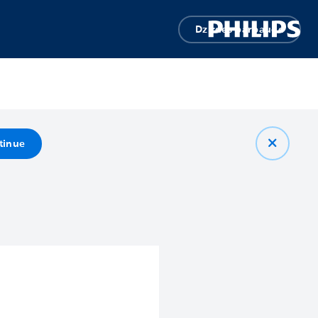
Dzirdes pārbaude
tinue