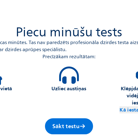
Piecu minūšu tests
ecas minūtes. Tas nav paredzēts profesionāla dzirdes testa aizs
 ar dzirdes aprūpes speciālistu.
Precīzākam rezultātam:
 vietā
Uzliec austiņas
Klēpjd
vidē
ie
Kā iest
Sākt testu