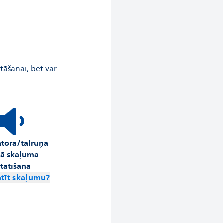
tāšanai, bet var
atora/tālruņa
jā skaļuma
statīšana
atīt skaļumu?