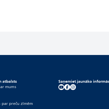
n atbalsts
Saņemiet jaunāko informāc
s ar mums
a par preču zīmēm