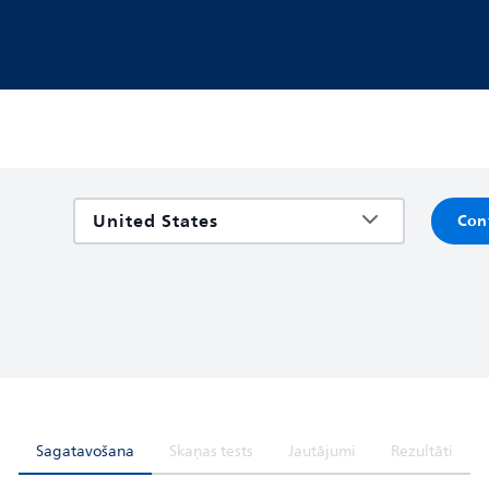
Con
Sagatavošana
Skaņas tests
Jautājumi
Rezultāti