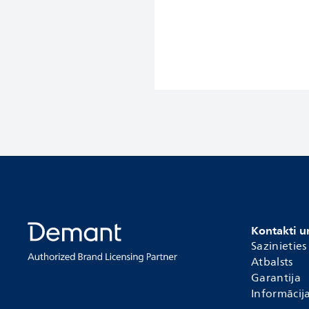
Kontakti u
Sazinietie
Atbalsts
Garantija
Informācij