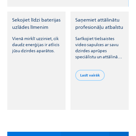
Sekojiet līdzi baterijas
Saņemiet attālinātu
uzlādes līmenim
profesionāļu atbalstu
Vienā mirklī uzziniet, cik
Sarīkojiet tiešsaistes
daudz enerģijas ir atlicis
video sapulces ar savu
jūsu dzirdes aparātos.
dzirdes aprūpes
speciālistu un attālināti
pielāgojiet dzirdes
aparātus.
Lasīt vairāk