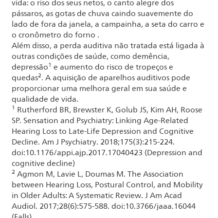
vida: o riso dos seus netos, o canto alegre dos
pássaros, as gotas de chuva caindo suavemente do
lado de fora da janela, a campainha, a seta do carro e
o cronômetro do forno .
Além disso, a perda auditiva não tratada está ligada à
outras condições de saúde, como demência,
1
depressão
e aumento do risco de tropeços e
2
quedas
. A aquisição de aparelhos auditivos pode
proporcionar uma melhora geral em sua saúde e
qualidade de vida.
1
Rutherford BR, Brewster K, Golub JS, Kim AH, Roose
SP. Sensation and Psychiatry: Linking Age-Related
Hearing Loss to Late-Life Depression and Cognitive
Decline. Am J Psychiatry. 2018;175(3):215-224.
doi:10.1176/appi.ajp.2017.17040423 (Depression and
cognitive decline)
2
Agmon M, Lavie L, Doumas M. The Association
between Hearing Loss, Postural Control, and Mobility
in Older Adults: A Systematic Review. J Am Acad
Audiol. 2017;28(6):575-588. doi:10.3766/jaaa.16044
(Falls)