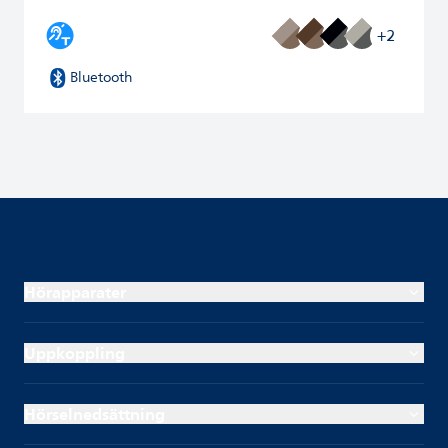
+2
Bluetooth
Hörapparater
Uppkoppling
Hörselnedsättning