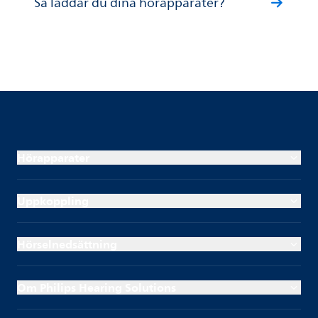
Så laddar du dina hörapparater?
Hörapparater
Uppkoppling
Hörselnedsättning
Om Philips Hearing Solutions