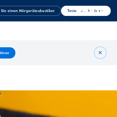
 Sie einen Hörgeräteakustiker
Testen Sie Ihr Gehör
tinue