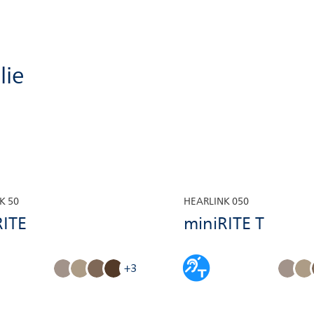
lie
K 50
HEARLINK 050
RITE
miniRITE T
+3