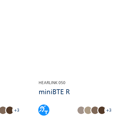
HEARLINK 050
miniBTE R
+3
+3