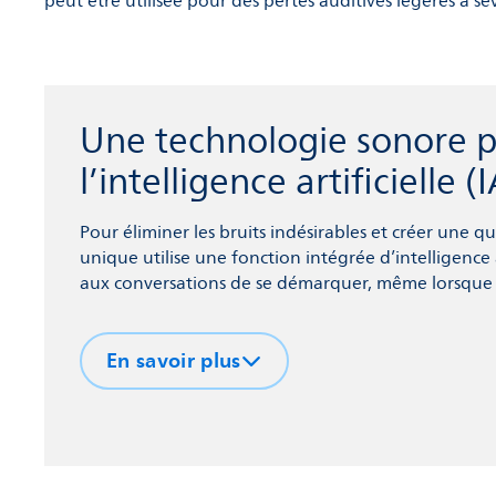
peut être utilisée pour des pertes auditives légères à sé
Une technologie sonore pl
l’intelligence artificielle (
Pour éliminer les bruits indésirables et créer une 
unique utilise une fonction intégrée d’intelligence a
aux conversations de se démarquer, même lorsque
Quant à SoundProtect, il minimise le bruit du vent,
auditives et les bruits forts soudains.
En savoir plus