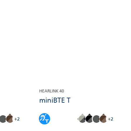
HEARLINK 40
miniBTE T
+2
+2