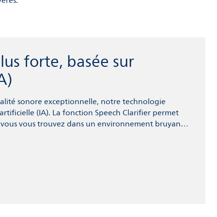
vères.
us forte, basée sur
IA)
qualité sonore exceptionnelle, notre technologie
rtificielle (IA). La fonction Speech Clarifier permet
 vous vous trouvez dans un environnement bruyant.
 les sons provenant de la manipulation de vos aides