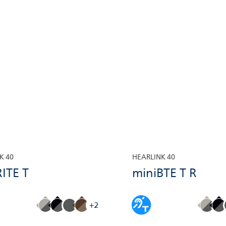
K 40
HEARLINK 40
ITE T
miniBTE T R
+2