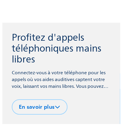
Profitez d'appels
téléphoniques mains
libres
Connectez-vous à votre téléphone pour les
appels où vos aides auditives captent votre
voix, laissant vos mains libres. Vous pouvez
également diffuser des podcasts, de la
musique, le son de la télévision et bien plus
En savoir plus
encore vers les écouteurs de vos aides
auditives depuis votre téléphone et d'autres
appareils via la technologie sans fil
Bluetooth® Low Energy.