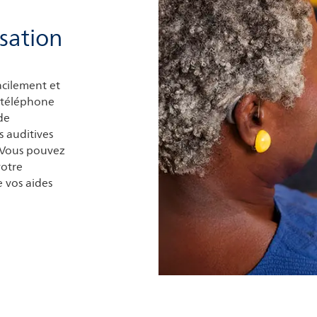
isation
facilement et
e téléphone
de
 auditives
. Vous pouvez
votre
e vos aides