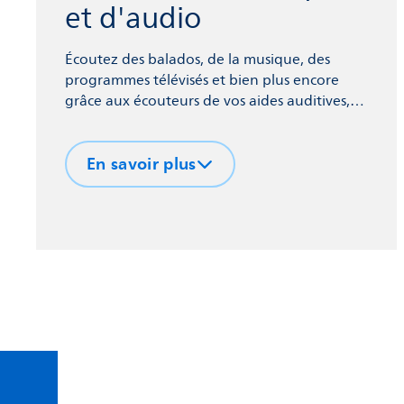
et d'audio
Écoutez des balados, de la musique, des
programmes télévisés et bien plus encore
grâce aux écouteurs de vos aides auditives,
lorsque vous vous connectez à votre
téléphone et à d'autres appareils via la
En savoir plus
technologie sans fil Bluetooth® Low Energy.