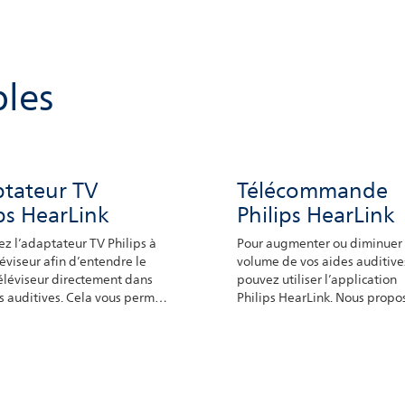
bles
tateur TV
Télécommande
ips HearLink
Philips HearLink
z l’adaptateur TV Philips à
Pour augmenter ou diminuer 
léviseur afin d’entendre le
volume de vos aides auditive
éléviseur directement dans
pouvez utiliser l’application
s auditives. Cela vous permet
Philips HearLink. Nous propo
der la télévision à votre
également une télécomman
référé.
Philips pour les personnes qu
préfèrent utiliser cette option