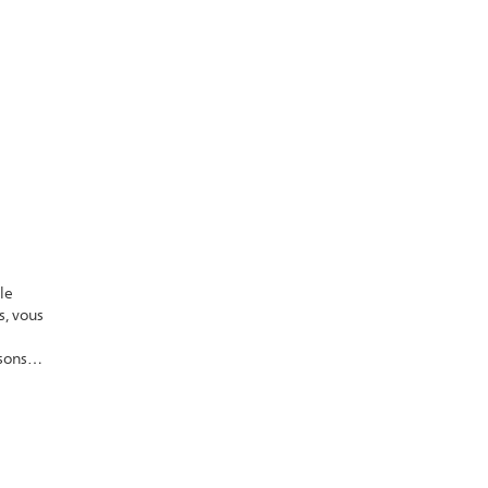
le
s, vous
sons
de
i
.