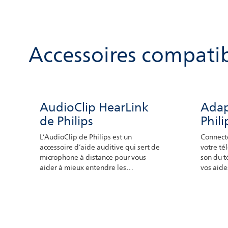
Accessoires compati
AudioClip HearLink
Adap
de Philips
Phil
L’AudioClip de Philips est un
Connecte
accessoire d’aide auditive qui sert de
votre té
microphone à distance pour vous
son du t
aider à mieux entendre les
vos aide
conversations individuelles dans des
de regar
environnements bruyants ou lorsque
volume p
vous écoutez quelqu’un parler à
distance. Il suffit à la personne qui
parle de placer l’appareil à proximité