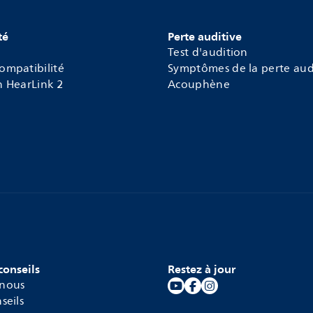
té
Perte auditive
Test d'audition
ompatibilité
Symptômes de la perte aud
n HearLink 2
Acouphène
conseils
Restez à jour
 nous
seils