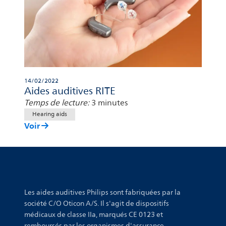
14/02/2022
Aides auditives RITE
Temps de lecture:
3 minutes
Hearing aids
Voir
Les aides auditives Philips sont fabriquées par la
société C/O Oticon A/S. Il s'agit de dispositifs
médicaux de classe IIa, marqués CE 0123 et
remboursés par les organismes d'assurance