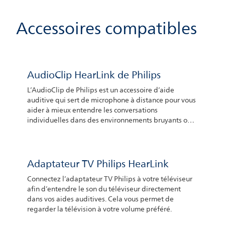
Accessoires compatibles
AudioClip HearLink de Philips
L’AudioClip de Philips est un accessoire d’aide
auditive qui sert de microphone à distance pour vous
aider à mieux entendre les conversations
individuelles dans des environnements bruyants ou
lorsque vous écoutez quelqu’un parler à distance. Il
suffit à la personne qui parle de placer l’appareil à
proximité de sa bouche. Les microphones peuvent
alors capter sa voix, qui est ensuite transmise à vos
Adaptateur TV Philips HearLink
aides auditives. Vous pouvez également utiliser
Connectez l’adaptateur TV Philips à votre téléviseur
l’AudioClip de Philips pour passer des appels
afin d’entendre le son du téléviseur directement
téléphoniques mains libres sur votre iPhone® ou
dans vos aides auditives. Cela vous permet de
votre smartphone Android™
regarder la télévision à votre volume préféré.