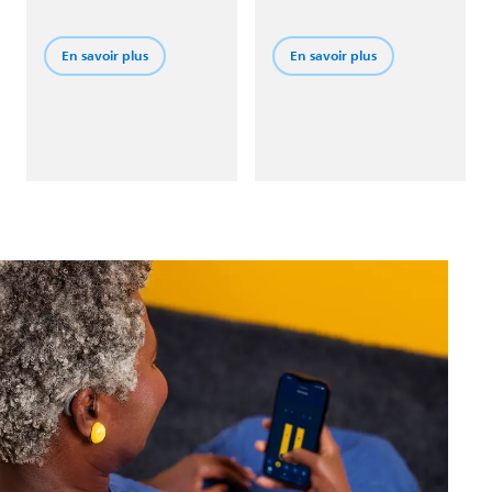
vos oreilles. SoundMap
l'autre, vos deux aides
Feedback Canceller vous
auditives partagent
permet de prendre vos
automatiquement vos
En savoir plus
En savoir plus
proches dans vos bras
réglages et fonctionnent
sans craindre de
ensemble.
sifflements stridents
soudains dans vos aides
auditives.