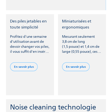
Des piles jetables en
Miniaturisées et
toute simplicité
ergonomiques
Profitez d'une semaine
Mesurant seulement
d'utilisation avant de
3,8 cm de long
devoir changer vos piles,
(1,5 pouce) et 1,4 cm de
il vous suffit d'en insérer
large (0,55 pouce), ces
de nouvelles lorsque les
aides auditives sont
anciennes sont épuisées.
conçues pour être aussi
légères et confortables
En savoir plus
En savoir plus
que possible sur l’oreille.
Noise cleaning technologie