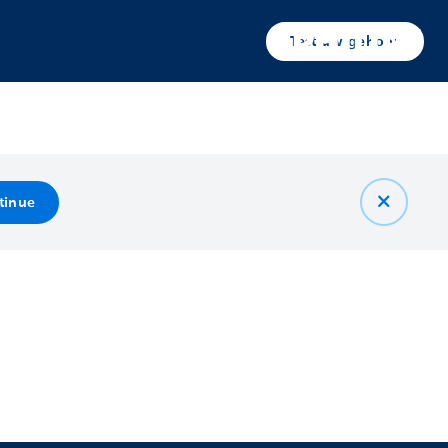
Test uw gehoor
tinue