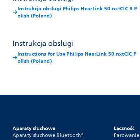
Instrukcja obsługi Philips HearLink 50 nxtCIC R P
olish (Poland)
Instrukcja obsługi
Instructions for Use Philips HearLink 50 nxtCIC P
olish (Poland)
Aparaty słuchowe
Łączność
Aparaty słuchowe Bluetooth®
Parowanie