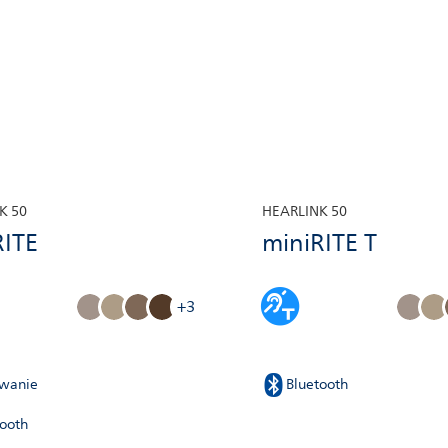
K 50
HEARLINK 50
RITE
miniRITE T
+3
wanie
Bluetooth
tooth