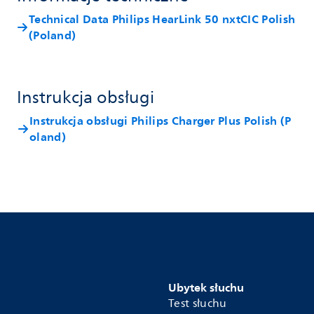
Technical Data Philips HearLink 50 nxtCIC Polish
(Poland)
Instrukcja obsługi
Instrukcja obsługi Philips Charger Plus Polish (P
oland)
Ubytek słuchu
Test słuchu