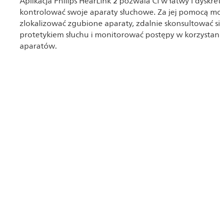
Aplikacja Philips HearLink 2 pozwala Ci w łatwy i dyskr
kontrolować swoje aparaty słuchowe. Za jej pomocą m
zlokalizować zgubione aparaty, zdalnie skonsultować si
protetykiem słuchu i monitorować postępy w korzystan
aparatów.