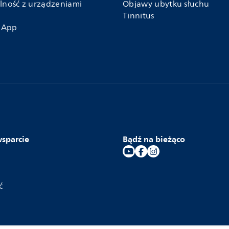
lność z urządzeniami
Objawy ubytku słuchu
Tinnitus
 App
wsparcie
Bądź na bieżąco
ć