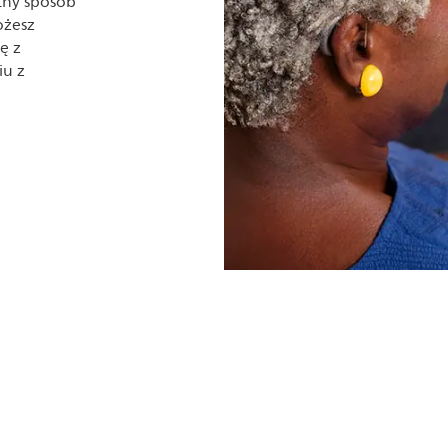
etny sposób
ożesz
ę z
iu z