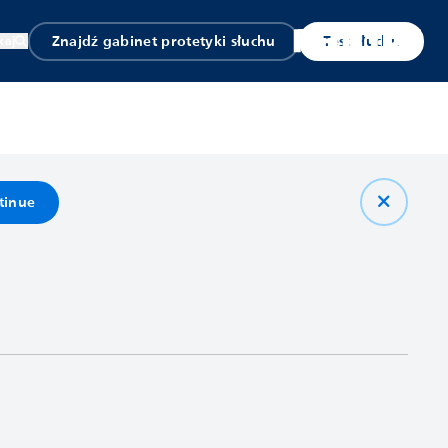
Znajdź gabinet protetyki słuchu
Test słuchu
kaj
tinue