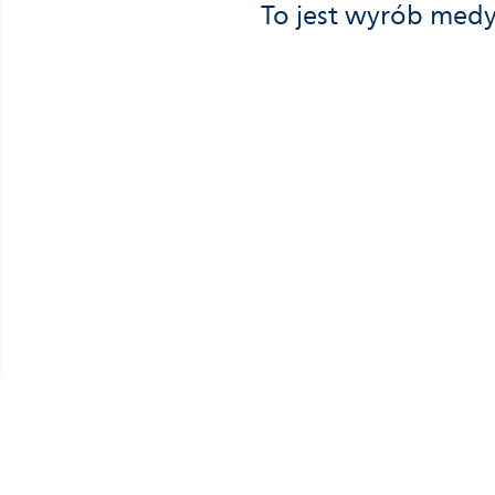
To jest wyrób medy
Informacja o prywatności
Polityka dotycząca plików cookie
Phili