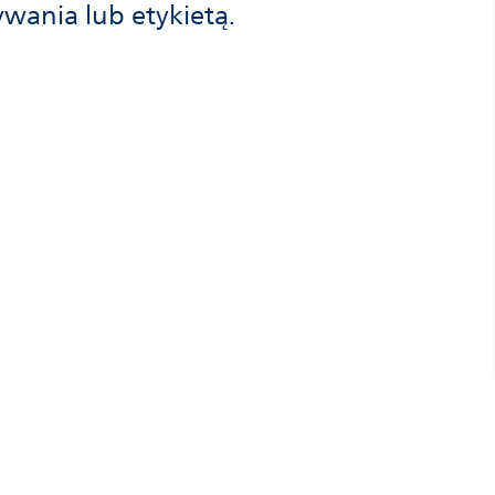
wania lub etykietą.
© Demant 2026. All rights reserved.