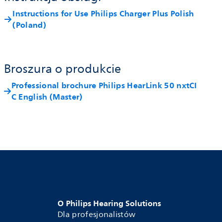
Instructions for Use Philips Charger Plus Polish
(Poland)
Broszura o produkcie
Professional brochure Philips HearLink 50 nxtCI
C English (Master)
O Philips Hearing Solutions
Dla profesjonalistów