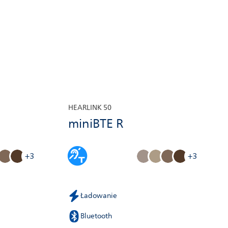
HEARLINK 50
miniBTE R
+3
+3
Ładowanie
Bluetooth