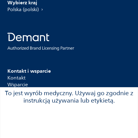
Wybierz kraj
Polska (polski)
Kontakt i wsparcie
Kontakt
Wsparcie
Gwarancja
To jest wyrób medyczny. Używaj go zgodnie z
Gdzie kupić
instrukcją używania lub etykietą.
Informacja o prywatności
Polityka dotycząca plików cookie
Philips.com