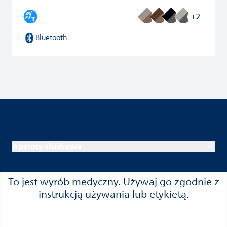
+2
Bluetooth
Aparaty słuchowe
Łączność
To jest wyrób medyczny. Używaj go zgodnie z
instrukcją używania lub etykietą.
Ubytek słuchu