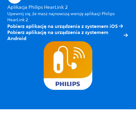
Aplikacja Philips HearLink 2
Upewnij się, że masz najnowszą wersję aplikacji Philips
HearLink 2.
Pobierz aplikację na urządzenia z systemem iOS
Pobierz aplikację na urządzenia z systemem
Android