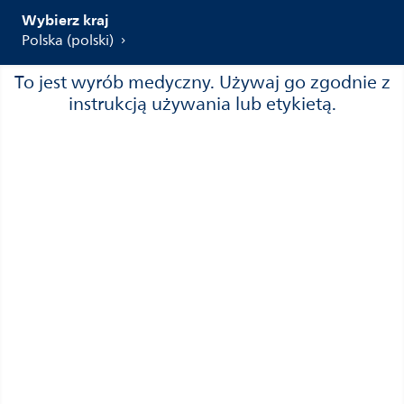
Wybierz kraj
Polska (polski)
To jest wyrób medyczny. Używaj go zgodnie z
instrukcją używania lub etykietą.
Kontakt i wsparcie
Kontakt
Wsparcie
Gwarancja
Gdzie kupić
Informacja o prywatności
Polityka dotycząca plików cookie
Philips.com