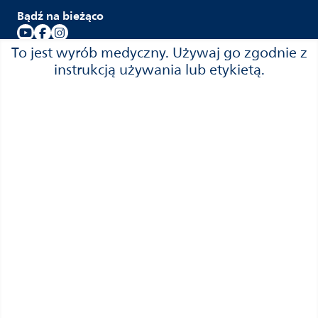
Bądź na bieżąco
To jest wyrób medyczny. Używaj go zgodnie z
instrukcją używania lub etykietą.
Wybierz kraj
Polska (polski)
Kontakt i wsparcie
Kontakt
Wsparcie
Gwarancja
Gdzie kupić