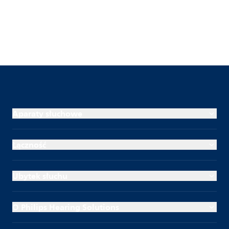
Aparaty słuchowe
Łączność
Ubytek słuchu
O Philips Hearing Solutions