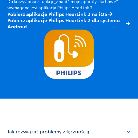
Do korzystania z funkcji „Znajdź moje aparaty słuchowe”
wymagana jest aplikacja Philips HearLink 2.
Pobierz aplikację Philips HearLink 2 na iOS
Pobierz aplikację Philips HearLink 2 dla systemu
Android
Jak rozwiązać problemy z łącznością