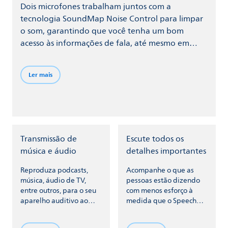
Dois microfones trabalham juntos com a
tecnologia SoundMap Noise Control para limpar
o som, garantindo que você tenha um bom
acesso às informações de fala, até mesmo em
ambientes com ruído.
Ler mais
Transmissão de
Escute todos os
música e áudio
detalhes importantes
Reproduza podcasts,
Acompanhe o que as
música, áudio de TV,
pessoas estão dizendo
entre outros, para o seu
com menos esforço à
aparelho auditivo ao
medida que o Speech
conectar-se com seu
Clarifier faz com que a
telefone e outros
fala se destaque no