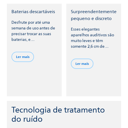
Baterias descartáveis
Surpreendentemente
pequeno e discreto
Desfrute por até uma
semana de uso antes de
Esses elegantes
precisar trocar as suas
aparelhos auditivos são
baterias, e
muito leves e têm
simplesmente coloque
somente 2,6 cm de
baterias novas quando
comprimento (1 pol.) e 1
as antigas estiverem
Ler mais
cm de largura (0,39 pol.).
gastas.
Ler mais
Tecnologia de tratamento
do ruído