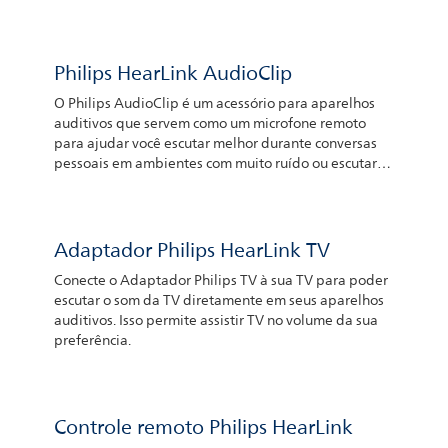
Philips HearLink AudioClip
O Philips AudioClip é um acessório para aparelhos
auditivos que servem como um microfone remoto
para ajudar você escutar melhor durante conversas
pessoais em ambientes com muito ruído ou escutar
alguém falando a distância. A pessoa que está
falando só precisa colocar o dispositivo em algum
lugar próximo à boca. Os microfones podem captar a
voz que é, então, transferida aos seus aparelhos
Adaptador Philips HearLink TV
auditivos. Você também pode usar o Philips
Conecte o Adaptador Philips TV à sua TV para poder
AudioClip para deixar as mãos livres e fazer
escutar o som da TV diretamente em seus aparelhos
chamadas telefônicas com o seu smartphone iPhone®
auditivos. Isso permite assistir TV no volume da sua
ou Android™
preferência.
Controle remoto Philips HearLink