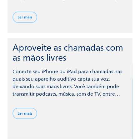
a realçar os diálogos, mesmo quando você está
rodeado de ruídos. Enquanto isso, o
Ler mais
SoundProtect reduz o ruído de vento, o som do
manuseio do seu aparelho auditivo e ruídos altos
repentinos.
Aproveite as chamadas com
as mãos livres
Conecte seu iPhone ou iPad para chamadas nas
quais seu aparelho auditivo capta sua voz,
deixando suas mãos livres. Você também pode
transmitir podcasts, música, som de TV, entre
outros, para o seu aparelho auditivo a partir do
seu telefone e outros dispositivos por meio da
Ler mais
tecnologia Bluetooth®.