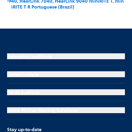
40, HearLink 7040, HearLink 9040 miniRITE T, min
iRITE T R Portuguese (Brazil)
Aparelhos auditivos
Conectividade
Perda auditiva
Sobre Philips Hearing Solutions
Stay up-to-date