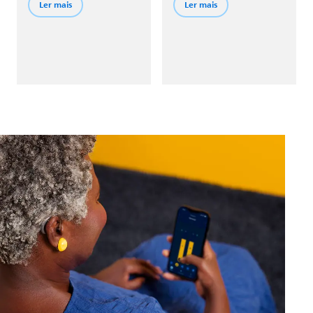
dispositivos por meio da
ambiente com muito
Ler mais
Ler mais
tecnologia Bluetooth®.
ruído. Em seguida,
troque para o programa
HiFi Music e aproveite o
rico áudio que mantém
fiel as músicas que você
adora.