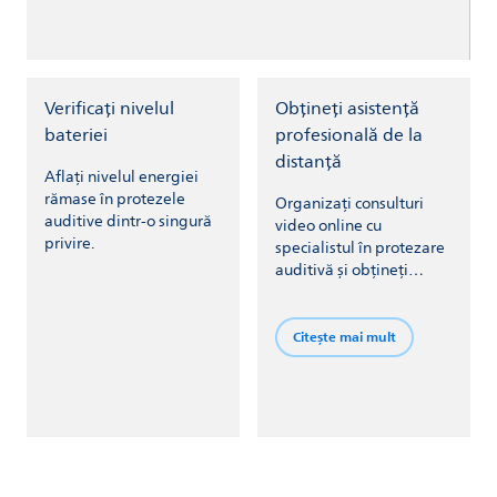
Verificați nivelul
Obțineți asistență
bateriei
profesională de la
distanță
Aflați nivelul energiei
rămase în protezele
Organizați consulturi
auditive dintr-o singură
video online cu
privire.
specialistul în protezare
auditivă și obțineți
reglarea de la distanță a
protezelor auditive.
Citește mai mult