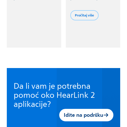
podešavanje slušnih
aparata na daljinu.
Pročitaj više
Da li vam je potrebna
pomoć oko HearLink 2
aplikacije?
Idite na podršku