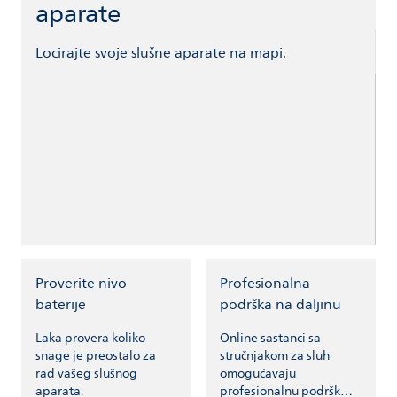
aparate
Locirajte svoje slušne aparate na mapi.
Proverite nivo
Profesionalna
baterije
podrška na daljinu
Laka provera koliko
Online sastanci sa
snage je preostalo za
stručnjakom za sluh
rad vašeg slušnog
omogućavaju
aparata.
profesionalnu podršku i