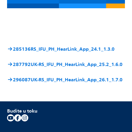
285136RS_IFU_PH_HearLink_App_24.1_1.3.0
287792UK-RS_IFU_PH_HearLink_App_25.2_1.6.0
296087UK-RS_IFU_PH_HearLink_App_26.1_1.7.0
Budite u toku