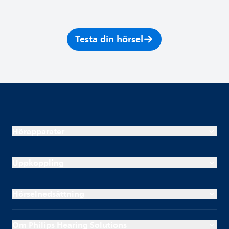
Testa din hörsel
Hörapparater
Uppkoppling
Hörselnedsättning
Om Philips Hearing Solutions