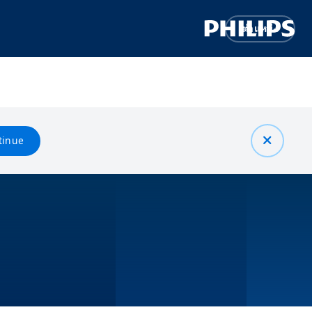
ตำแหน่ง
tinue