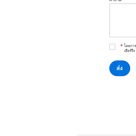
*
โดยการ
เฮียร์ริ
ส่ง