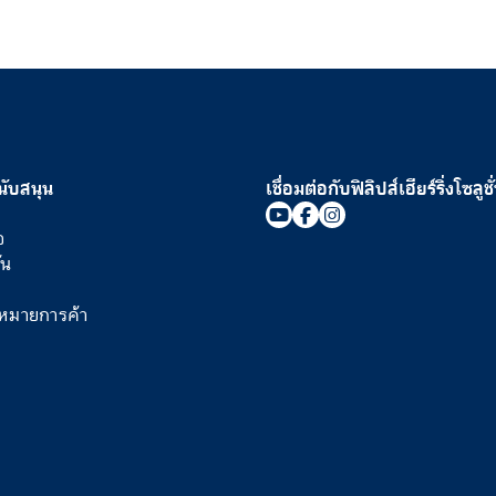
นับสนุน
เชื่อมต่อกับฟิลิปส์เฮียร์ริ่งโซลูชั
อ
ัน
องหมายการค้า