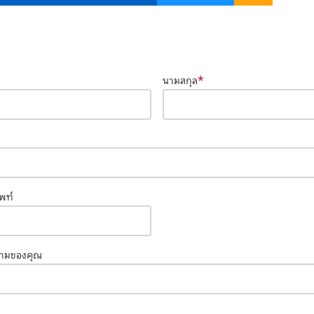
*
นามสกุล
พท์
วามของคุณ