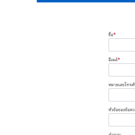
*
ชื่อ
*
อีเมล์
หมายเลขโทรศั
หัวข้อของข้อค
คำถาม