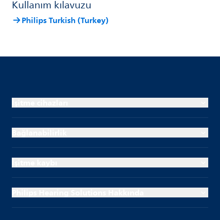
Kullanım kılavuzu
Philips Turkish (Turkey)
İşitme cihazları
Bağlanabilirlik
İşitme kaybı
Philips Hearing Solutions Hakkında