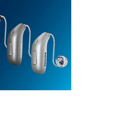
飛利浦 He
多樣的款式與顏色選擇，
器。
探索飛利浦 HearLink 助