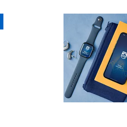
 HearLink
件
部