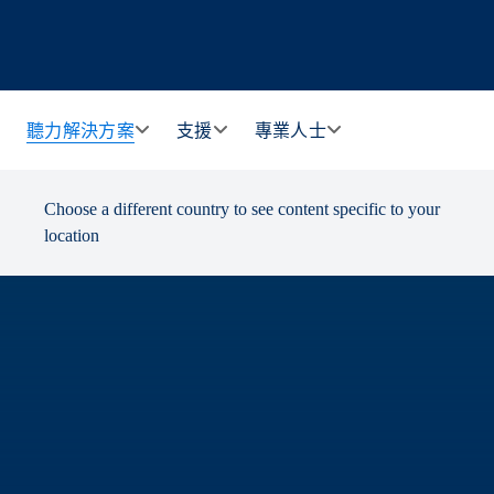
聽力解決方案
支援
專業人士
Choose a different country to see content specific to your
location