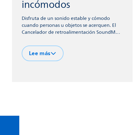
incómodos
Disfruta de un sonido estable y cómodo
cuando personas u objetos se acerquen. El
Cancelador de retroalimentación SoundMap
garantiza que puedas abrazar a tus seres
queridos sin el miedo de recibir un pitido de
Lee más
tus audífonos.