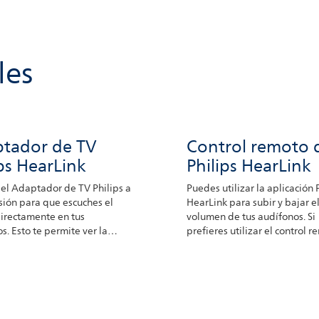
les
tador de TV
Control remoto 
ips HearLink
Philips HearLink
el Adaptador de TV Philips a
Puedes utilizar la aplicación 
isión para que escuches el
HearLink para subir y bajar e
irectamente en tus
volumen de tus audífonos. Si
s. Esto te permite ver la
prefieres utilizar el control 
ón con el volumen que desees.
Philips también tienes esa op