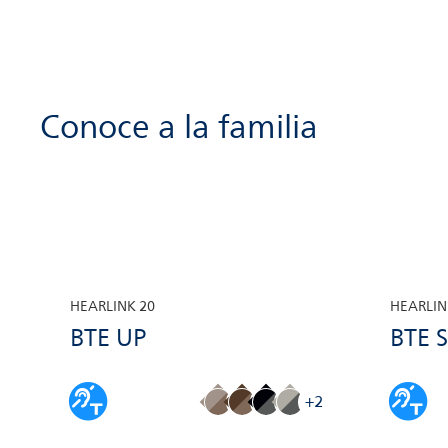
puedes utilizar Philips AudioClip
para realizar llamadas con manos
libres a través de tu smartphone
iPhone® o Android™
Conoce a la familia
HEARLINK 20
HEARLIN
BTE UP
BTE 
+2