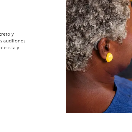
creto y
us audífonos
otesista y