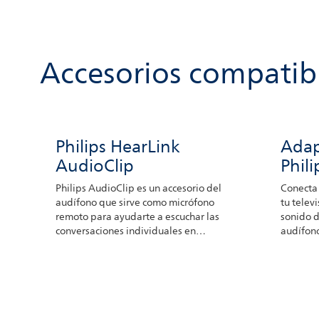
Accesorios compatib
Philips HearLink
Adap
AudioClip
Phil
Philips AudioClip es un accesorio del
Conecta 
audífono que sirve como micrófono
tu telev
remoto para ayudarte a escuchar las
sonido d
conversaciones individuales en
audífono
entornos ruidosos o cuando se
televisi
escucha a alguien a distancia. La
persona que habla solo debe colocar
el dispositivo cerca de su boca. Los
micrófonos captan el habla y la
transfieren a tus audífonos. También