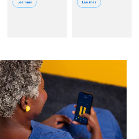
mediante tecnología
A continuación, cambia
Lee más
Lee más
inalámbrica Bluetooth®.
el programa HiFi Music
para disfrutar audio de
calidad que está a la
altura de las canciones
que más te gustan.