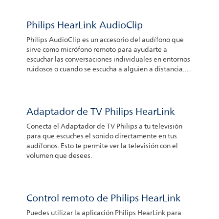
Philips HearLink AudioClip
Philips AudioClip es un accesorio del audífono que
sirve como micrófono remoto para ayudarte a
escuchar las conversaciones individuales en entornos
ruidosos o cuando se escucha a alguien a distancia.
La persona que habla solo debe colocar el
dispositivo cerca de su boca. Los micrófonos captan el
habla y la transfieren a tus audífonos. También
puedes utilizar Philips AudioClip para realizar
Adaptador de TV Philips HearLink
llamadas con manos libres a través de tu smartphone
Conecta el Adaptador de TV Philips a tu televisión
iPhone® o Android™
para que escuches el sonido directamente en tus
audífonos. Esto te permite ver la televisión con el
volumen que desees.
Control remoto de Philips HearLink
Puedes utilizar la aplicación Philips HearLink para