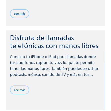
a que las conversaciones destaquen, incluso
cuando estás en un ambiente ruidoso. Mientras
Lee más
tanto, SoundProtect minimiza el sonido del
viento, los sonidos al manipular tus audífonos y
los ruidos altos repentinos.
Disfruta de llamadas
telefónicas con manos libres
Conecta tu iPhone o iPad para llamadas donde
tus audífonos captan tu voz, lo que te permite
tener las manos libres. También puedes escuchar
podcasts, música, sonido de TV y más en tus
audífonos desde tu teléfono y otros dispositivos
mediante tecnología inalámbrica Bluetooth®.
Lee más