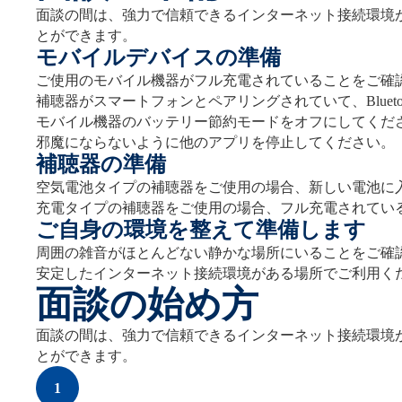
面談の間は、強力で信頼できるインターネット接続環境
とができます。
モバイルデバイスの準備
ご使用のモバイル機器がフル充電されていることをご確
補聴器がスマートフォンとペアリングされていて、Bluetoo
モバイル機器のバッテリー節約モードをオフにしてくだ
邪魔にならないように他のアプリを停止してください。
補聴器の準備
空気電池タイプの補聴器をご使用の場合、新しい電池に
充電タイプの補聴器をご使用の場合、フル充電されてい
ご自身の環境を整えて準備します
周囲の雑音がほとんどない静かな場所にいることをご確
安定したインターネット接続環境がある場所でご利用く
面談の始め方
面談の間は、強力で信頼できるインターネット接続環境
とができます。
1