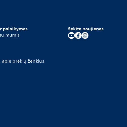
ir palaikymas
Sekite naujienas
 su mumis
a apie prekių ženklus