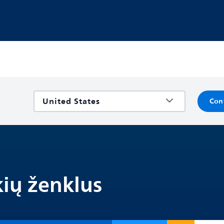
Con
kių ženklus