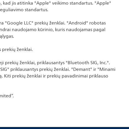
, kad jis atitinka "Apple" veikimo standartus. "Apple"
 reguliavimo standartus.
ra "Google LLC" prekių ženklai. "Android" robotas
endrai naudojamo kūrinio, kuris naudojamas pagal
ąlygas.
 prekių ženklai.
ji prekių ženklai, priklausantys "Bluetooth SIG, Inc.".
 SIG" priklausantys prekių ženklai. "Demant" ir "Minami
. Kiti prekių ženklai ir prekių pavadinimai priklauso
mited“.