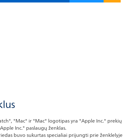
klus
tch", "Mac" ir "Mac" logotipas yra "Apple Inc." prekių
 "Apple Inc." paslaugų ženklas.
edas buvo sukurtas specialiai prijungti prie ženklelyje