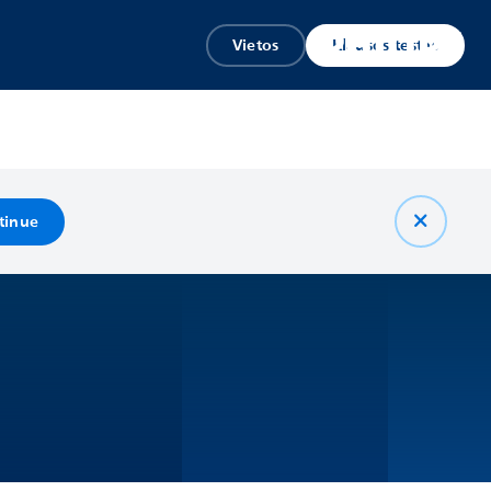
Vietos
Klausos testas
tinue