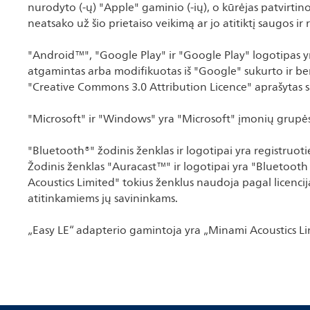
nurodyto (-ų) "Apple" gaminio (-ių), o kūrėjas patvirtino
neatsako už šio prietaiso veikimą ar jo atitiktį saugos ir
"Android™", "Google Play" ir "Google Play" logotipas y
atgamintas arba modifikuotas iš "Google" sukurto ir b
"Creative Commons 3.0 Attribution Licence" aprašytas s
"Microsoft" ir "Windows" yra "Microsoft" įmonių grupės
"Bluetooth®" žodinis ženklas ir logotipai yra registruotie
Žodinis ženklas "Auracast™" ir logotipai yra "Bluetooth
Acoustics Limited" tokius ženklus naudoja pagal licenciją
atitinkamiems jų savininkams.
„Easy LE“ adapterio gamintoja yra „Minami Acoustics Li