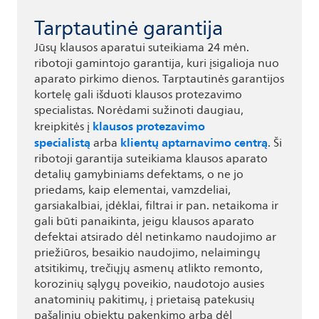
Tarptautinė garantija
Jūsų klausos aparatui suteikiama 24 mėn.
ribotoji gamintojo garantija, kuri įsigalioja nuo
aparato pirkimo dienos. Tarptautinės garantijos
kortelę gali išduoti klausos protezavimo
specialistas. Norėdami sužinoti daugiau,
klausos protezavimo
kreipkitės į
specialistą
klientų aptarnavimo centrą
arba
. Ši
ribotoji garantija suteikiama klausos aparato
detalių gamybiniams defektams, o ne jo
priedams, kaip elementai, vamzdeliai,
garsiakalbiai, įdėklai, filtrai ir pan. netaikoma ir
gali būti panaikinta, jeigu klausos aparato
defektai atsirado dėl netinkamo naudojimo ar
priežiūros, besaikio naudojimo, nelaimingų
atsitikimų, trečiųjų asmenų atlikto remonto,
korozinių sąlygų poveikio, naudotojo ausies
anatominių pakitimų, į prietaisą patekusių
pašalinių objektų pakenkimo arba dėl