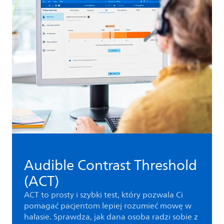
Audible Contrast Threshold
(ACT)
ACT to prosty i szybki test, który pozwala Ci
pomagać pacjentom lepiej rozumieć mowę w
hałasie. Sprawdza, jak dana osoba radzi sobie z