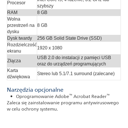
Procesor
szybszy
RAM
8 GB
Wolna
przestrzeń na
8 GB
dysku
Dysk twardy
256 GB Solid State Drive (SSD)
Rozdzielczość
1920 x 1080
ekranu
USB 2.0 do instalacji z pamięci USB
Złącza
oraz do urządzeń programujących
Karta
Stereo lub 5.1/7.1 surround (zalecane)
dźwiękowa
Narzędzia opcjonalne
™
™
Oprogramowanie Adobe
Acrobat Reader
Zaleca się zainstalowanie programu antywirusowego
w celu ochrony systemu.