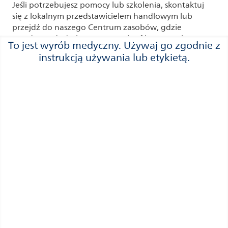
Jeśli potrzebujesz pomocy lub szkolenia, skontaktuj
się z lokalnym przedstawicielem handlowym lub
przejdź do naszego Centrum zasobów, gdzie
znajdziesz dodatkowe materiały i filmy instruktażowe.
To jest wyrób medyczny. Używaj go zgodnie z
Centrum zasobów
instrukcją używania lub etykietą.
Aparaty słuchowe
Łączność
Ubytek słuchu