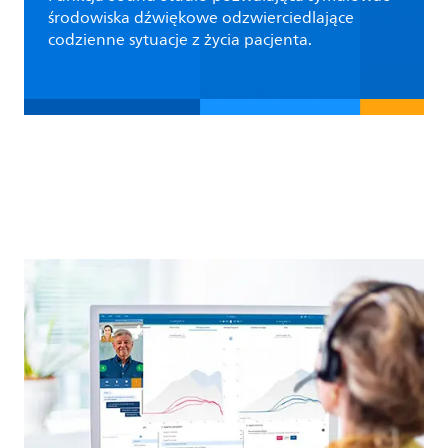
środowiska dźwiękowe odzwierciedlające
codzienne sytuacje z życia pacjenta.