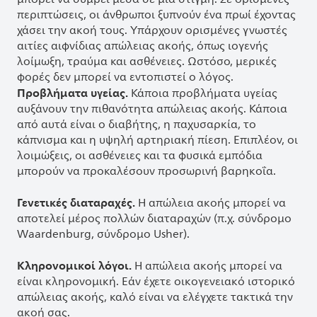
περιπτώσεις, οι άνθρωποι ξυπνούν ένα πρωί έχοντας
χάσει την ακοή τους. Υπάρχουν ορισμένες γνωστές
αιτίες αιφνίδιας απώλειας ακοής, όπως ιογενής
λοίμωξη, τραύμα και ασθένειες. Ωστόσο, μερικές
φορές δεν μπορεί να εντοπιστεί ο λόγος.
Προβλήματα υγείας.
Κάποια προβλήματα υγείας
αυξάνουν την πιθανότητα απώλειας ακοής. Κάποια
από αυτά είναι ο διαβήτης, η παχυσαρκία, το
κάπνισμα και η υψηλή αρτηριακή πίεση. Επιπλέον, οι
λοιμώξεις, οι ασθένειες και τα φυσικά εμπόδια
μπορούν να προκαλέσουν προσωρινή βαρηκοΐα.
Γενετικές διαταραχές.
Η απώλεια ακοής μπορεί να
αποτελεί μέρος πολλών διαταραχών (π.χ. σύνδρομο
Waardenburg, σύνδρομο Usher).
Κληρονομικοί λόγοι.
Η απώλεια ακοής μπορεί να
είναι κληρονομική. Εάν έχετε οικογενειακό ιστορικό
απώλειας ακοής, καλό είναι να ελέγχετε τακτικά την
ακοή σας.