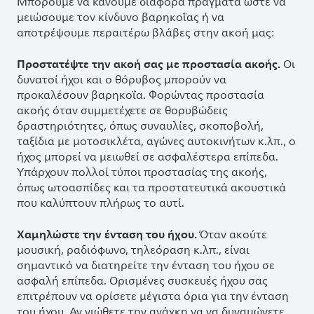
Μπορούμε να κάνουμε διάφορα πράγματα ώστε να
μειώσουμε τον κίνδυνο βαρηκοΐας ή να
αποτρέψουμε περαιτέρω βλάβες στην ακοή μας:
Προστατέψτε την ακοή σας με προστασία ακοής.
Οι
δυνατοί ήχοι και ο θόρυβος μπορούν να
προκαλέσουν βαρηκοΐα. Φορώντας προστασία
ακοής όταν συμμετέχετε σε θορυβώδεις
δραστηριότητες, όπως συναυλίες, σκοποβολή,
ταξίδια με μοτοσικλέτα, αγώνες αυτοκινήτων κ.λπ., ο
ήχος μπορεί να μειωθεί σε ασφαλέστερα επίπεδα.
Υπάρχουν πολλοί τύποι προστασίας της ακοής,
όπως ωτοασπίδες και τα προστατευτικά ακουστικά
που καλύπτουν πλήρως το αυτί.
Χαμηλώστε την ένταση του ήχου.
Όταν ακούτε
μουσική, ραδιόφωνο, τηλεόραση κ.λπ., είναι
σημαντικό να διατηρείτε την ένταση του ήχου σε
ασφαλή επίπεδα. Ορισμένες συσκευές ήχου σας
επιτρέπουν να ορίσετε μέγιστα όρια για την ένταση
του ήχου. Αν νιώθετε την ανάγκη να να δυναμώνετε