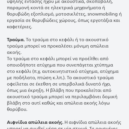
υψηλής έντασης ήχου με ακουστικά, σκοποβολή,
παραμονή κοντά σε ηλεκτρικά μηχανήματα ή
θορυβώδη εξοπλισμό, μοτοσικλέτες, snowmobiling ή
εργασία σε θορυβώδεις χώρους, όπως εργοτάξια και
καφετέριες.
Τραύμα.
Το τραύμα στο κεφάλι ή το ακουστικό
τραύμα μπορεί να προκαλέσει μόνιμη απώλεια
ακοής.
Το τραύμα στο κεφάλι μπορεί να προέλθει από
οποιοδήποτε ατύχημα που συνεπάγεται χτύπημα
στο κεφάλι (π.χ. αυτοκινητιστικό ατύχημα, ατύχημα
με ποδήλατο, πτώση κ.λπ.). Το ακουστικό τραύμα
οφείλεται σε έκεθση σε υπερβολικά δυνατό ήχο,
όπως μια έκρηξη. Η βλάβη που προκαλείται από
ακουστικό τραύμα μπορεί να περιλαμβάνει δομική
βλάβη στο αυτί καθώς και απώλεια ακοής λόγω
θορύβου.
Αιφνίδια απώλεια ακοής.
Η αιφνίδια απώλεια ακοής
μπορεί να συμβεί μέσα σε μία στιγμή. Σε ορισμένες