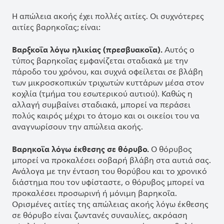
Η απώλεια ακοής έχει πολλές αιτίες. Οι συχνότερες
αιτίες βαρηκοΐας; είναι:
Βαρξκοΐα λόγω ηλικίας (πρεσβυακοΐα).
Αυτός ο
τύπος βαρηκοΐας εμφανίζεται σταδιακά με την
πάροδο του χρόνου, και συχνά οφείλεται σε βλάβη
των μικροσκοπικών τριχωτών κυττάρων μέσα στον
κοχλία (τμήμα του εσωτερικού αυτιού). Καθώς η
αλλαγή συμβαίνει σταδιακά, μπορεί να περάσει
πολύς καιρός μέχρι το άτομο και οι οικείοι του να
αναγνωρίσουν την απώλεια ακοής.
Βαρηκοΐα λόγω έκθεσης σε θόρυβο.
Ο θόρυβος
μπορεί να προκαλέσει σοβαρή βλάβη στα αυτιά σας.
Ανάλογα με την ένταση του θορύβου και το χρονικό
διάστημα που τον υφίσταστε, ο θόρυβος μπορεί να
προκαλέσει προσωρινή ή μόνιμη βαρηκοΐα.
Ορισμένες αιτίες της απώλειας ακοής λόγω έκθεσης
σε θόρυβο είναι ζωντανές συναυλίες, ακρόαση