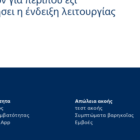
 για περίπου έξι
σει η ένδειξη λειτουργίας
τητα
Απώλεια ακοής
ός
τεστ ακοής
υμβατότητας
Συμπτώματα βαρηκοΐας
 App
Εμβοές