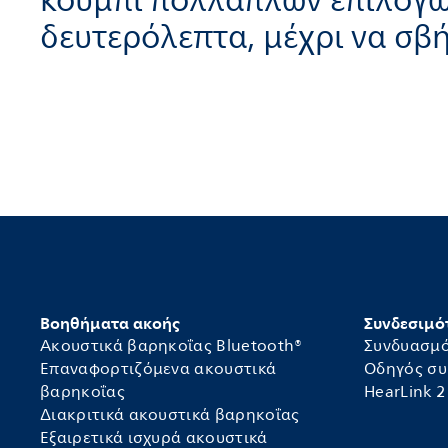
κουμπί πολλαπλών επιλογών
δευτερόλεπτα, μέχρι να σβή
Βοηθήματα ακοής
Συνδεσιμό
Ακουστικά βαρηκοΐας Bluetooth®
Συνδυασμ
Επαναφορτιζόμενα ακουστικά
Οδηγός σ
βαρηκοΐας
HearLink 2
Διακριτικά ακουστικά βαρηκοΐας
Εξαιρετικά ισχυρά ακουστικά