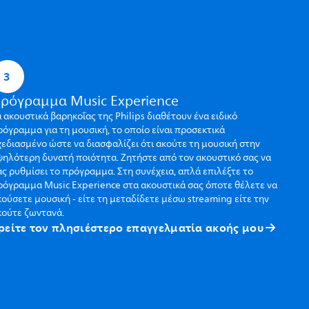
3
ρόγραμμα Music Experience
 ακουστικά βαρηκοΐας της Philips διαθέτουν ένα ειδικό
όγραμμα για τη μουσική, το οποίο είναι προσεκτικά
χεδιασμένο ώστε να διασφαλίζει ότι ακούτε τη μουσική στην
ψηλότερη δυνατή ποιότητα. Ζητήστε από τον ακουστικό σας να
ς ρυθμίσει το πρόγραμμα. Στη συνέχεια, απλά επιλέξτε το
ρόγραμμα Music Experience στα ακουστικά σας όποτε θέλετε να
ούσετε μουσική - είτε τη μεταδίδετε μέσω streaming είτε την
κούτε ζωντανά.
ρείτε τον πλησιέστερο επαγγελματία ακοής μου