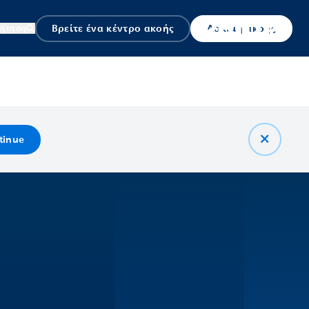
Βρείτε ένα κέντρο ακοής
Δοκιμή ακοής
ζήτηση
tinue