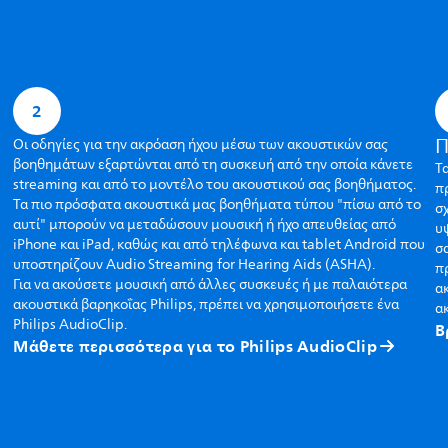
2
Π
Οι οδηγίες για την ακρόαση ήχου μέσω των ακουστικών σας
βοηθημάτων εξαρτώνται από τη συσκευή από την οποία κάνετε
Τα
streaming και από το μοντέλο του ακουστικού σας βοηθήματος.
πρ
Τα πιο πρόσφατα ακουστικά μας βοηθήματα τύπου "πίσω από το
σ
αυτί" μπορούν να μεταδώσουν μουσική ή ήχο απευθείας από
υ
iPhone και iPad, καθώς και από τηλέφωνα και tablet Android που
σα
υποστηρίζουν Audio Streaming for Hearing Aids (ASHA).
π
Για να ακούσετε μουσική από άλλες συσκευές ή με παλαιότερα
ακ
ακουστικά βαρηκοΐας Philips, πρέπει να χρησιμοποιήσετε ένα
α
Philips AudioClip.
Β
Μάθετε περισσότερα για το Philips AudioClip