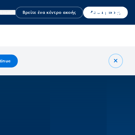
Βρείτε ένα κέντρο ακοής
Δοκιμή ακοής
ζήτηση
tinue