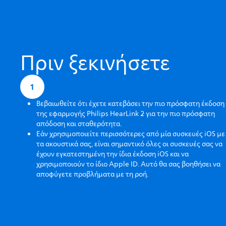
Πριν ξεκινήσετε
1
Βεβαιωθείτε ότι έχετε κατεβάσει την πιο πρόσφατη έκδοση
της εφαρμογής Philips HearLink 2 για την πιο πρόσφατη
απόδοση και σταθερότητα.
Εάν χρησιμοποιείτε περισσότερες από μία συσκευές iOS με
τα ακουστικά σας, είναι σημαντικό όλες οι συσκευές σας να
έχουν εγκατεστημένη την ίδια έκδοση iOS και να
χρησιμοποιούν το ίδιο Apple ID. Αυτό θα σας βοηθήσει να
αποφύγετε προβλήματα με τη ροή.