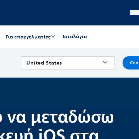
Ανα
Ιστολόγιο
Για επαγγελματίες
Con
ώ να μεταδώσω
κευή iOS στα