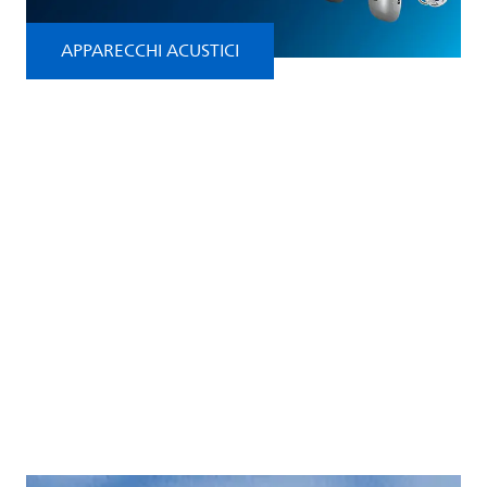
APPARECCHI ACUSTICI
Philips HearLink
Scopri gli apparecchi acustici Philips
HearLink