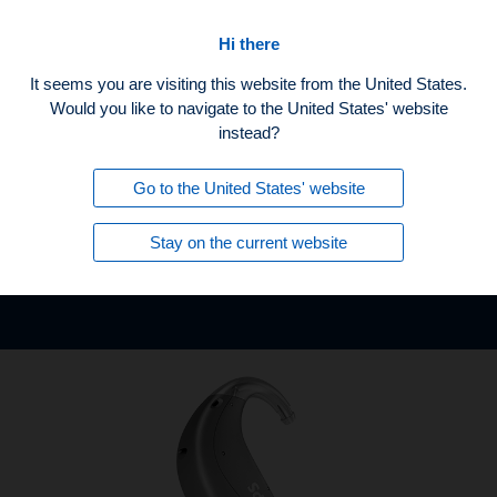
主頁
Hi there
It seems you are visiting this website from the United States.
Would you like to navigate to the United States' website
instead?
Go to the United States' website
功能強大的耳背式助聽器
Stay on the current website
BTE PP