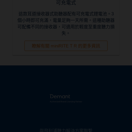
可充電式
這款耳道接收器式助聽器配有可充電式鋰電池。3
個小時即可充滿，電量足夠一天所需。這種助聽器
可配備不同的接收器，可適用於輕度至重度聽力損
失。
瞭解有關 miniRITE T R 的更多資訊
與飛利浦聽力解決方案聯繫