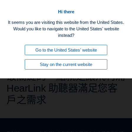
主頁
Hi there
It seems you are visiting this website from the United States.
Would you like to navigate to the United States' website
instead?
Go to the United States' website
Stay on the current website
最關鍵的一點就是讓飛利浦
HearLink 助聽器滿足您客
戶之需求