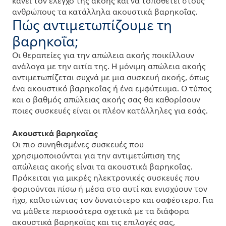
κάνει τον έλεγχο της ακοής και να τοποθετεί στους
ανθρώπους τα κατάλληλα ακουστικά βαρηκοΐας.
Πώς αντιμετωπίζουμε τη
βαρηκοΐα;
Οι θεραπείες για την απώλεια ακοής ποικίλλουν
ανάλογα με την αιτία της. Η μόνιμη απώλεια ακοής
αντιμετωπίζεται συχνά με μια συσκευή ακοής, όπως
ένα ακουστικό βαρηκοΐας ή ένα εμφύτευμα. Ο τύπος
και ο βαθμός απώλειας ακοής σας θα καθορίσουν
ποιες συσκευές είναι οι πλέον κατάλληλες για εσάς.
Ακουστικά βαρηκοΐας
Οι πιο συνηθισμένες συσκευές που
χρησιμοποιούνται για την αντιμετώπιση της
απώλειας ακοής είναι τα ακουστικά βαρηκοΐας.
Πρόκειται για μικρές ηλεκτρονικές συσκευές που
φοριούνται πίσω ή μέσα στο αυτί και ενισχύουν τον
ήχο, καθιστώντας τον δυνατότερο και σαφέστερο. Για
να μάθετε περισσότερα σχετικά με τα διάφορα
ακουστικά βαρηκοΐας και τις επιλογές σας,