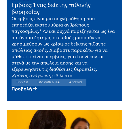
Εμβοές: Ένας δείκτης πιθανής
βαρηκοΐας
Οι εμβοές είναι μια συχνή πάθηση που
επηρεάζει εκατομμύρια ανθρώπους
παγκοσμίως.* Αν και συχνά παρεξηγείται ως ένα
αυτόνομο ζήτημα, οι εμβοές μπορούν να
χρησιμεύσουν ως κρίσιμος δείκτης πιθανής
απώλειας ακοής. Διαβάστε παρακάτω για να
μάθετε τι είναι οι εμβοές, γιατί συνδέονται
στενά με την απώλεια ακοής και να
εξερευνήσετε τις διαθέσιμες θεραπείες.
Χρόνος ανάγνωσης:
3 λεπτά
Tinnitus
Life with a HA
Android
Προβολή