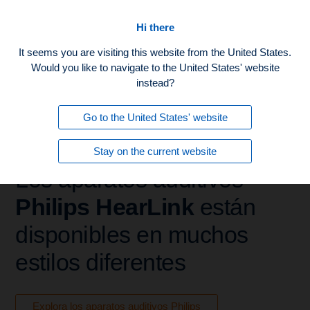
Inicio
Hi there
It seems you are visiting this website from the United States.
Would you like to navigate to the United States' website
instead?
Go to the United States' website
Stay on the current website
Los aparatos auditivos
Philips HearLink
están
disponibles en muchos
estilos diferentes
Explora los aparatos auditivos Philips